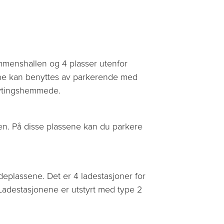
ammenshallen og 4 plasser utenfor
ne kan benyttes av parkerende med
flytingshemmede.
en.
På disse plassene kan du parkere
deplassene. Det er 4 ladestasjoner for
Ladestasjonene er utstyrt med type 2