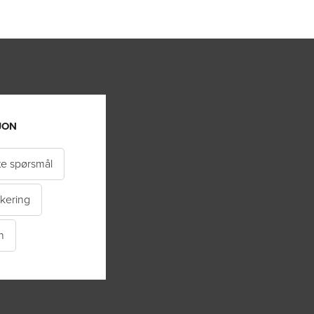
JON
lte spørsmål
kering
n