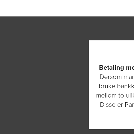
Betaling m
Dersom man 
bruke bankk
mellom to uli
Disse er Pa