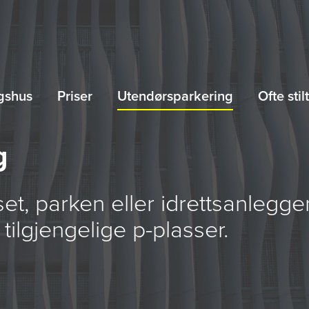
gshus
Priser
Utendørsparkering
Ofte sti
g
t, parken eller idrettsanlegge
tilgjengelige p-plasser.